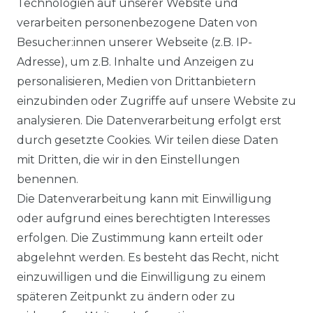
Technologien auf unserer Website und
verarbeiten personenbezogene Daten von
DATENSCHUTZERKLÄRUNG
Besucher:innen unserer Webseite (z.B. IP-
SERVICE
Adresse), um z.B. Inhalte und Anzeigen zu
personalisieren, Medien von Drittanbietern
KONTAKT
einzubinden oder Zugriffe auf unsere Website zu
analysieren. Die Datenverarbeitung erfolgt erst
WIDERRUFSFORMULAR
durch gesetzte Cookies. Wir teilen diese Daten
mit Dritten, die wir in den Einstellungen
RETOURE
benennen.
Die Datenverarbeitung kann mit Einwilligung
UNTERNEHMEN
oder aufgrund eines berechtigten Interesses
erfolgen. Die Zustimmung kann erteilt oder
ÜBER UNS
abgelehnt werden. Es besteht das Recht, nicht
FAQ
einzuwilligen und die Einwilligung zu einem
späteren Zeitpunkt zu ändern oder zu
BLOG