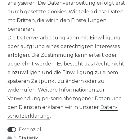
analysieren. Die Datenverarbeitung erfolgt erst
WIDERRUFSFORMULAR
durch gesetzte Cookies. Wir teilen diese Daten
mit Dritten, die wir in den Einstellungen
RETOURE
benennen.
Die Datenverarbeitung kann mit Einwilligung
UNTERNEHMEN
oder aufgrund eines berechtigten Interesses
erfolgen. Die Zustimmung kann erteilt oder
ÜBER UNS
abgelehnt werden. Es besteht das Recht, nicht
einzuwilligen und die Einwilligung zu einem
FAQ
späteren Zeitpunkt zu ändern oder zu
BLOG
widerrufen. Weitere Informationen zur
Verwendung personenbezogener Daten und
den Diensten erklären wir in unserer
Daten­
Versandoptionen:
schutz­erklärung
.
Essenziell
Statistik