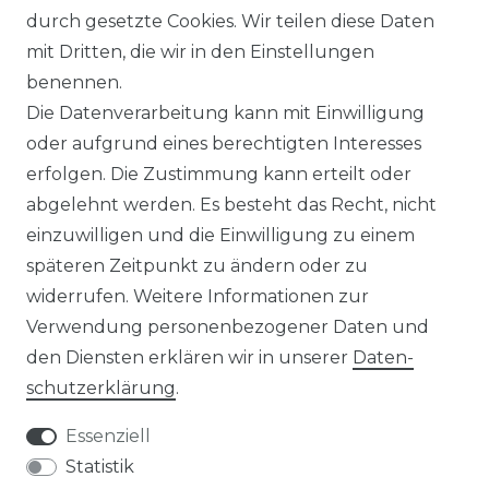
WIDERRUFSFORMULAR
durch gesetzte Cookies. Wir teilen diese Daten
mit Dritten, die wir in den Einstellungen
RETOURE
benennen.
Die Datenverarbeitung kann mit Einwilligung
UNTERNEHMEN
oder aufgrund eines berechtigten Interesses
erfolgen. Die Zustimmung kann erteilt oder
ÜBER UNS
abgelehnt werden. Es besteht das Recht, nicht
FAQ
einzuwilligen und die Einwilligung zu einem
späteren Zeitpunkt zu ändern oder zu
BLOG
widerrufen. Weitere Informationen zur
Verwendung personenbezogener Daten und
den Diensten erklären wir in unserer
Daten­
Versandoptionen:
schutz­erklärung
.
Essenziell
Statistik